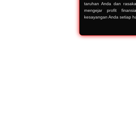
taruhan Anda dan rasaka
mengejar profit finans
kesayangan Anda setiap ha